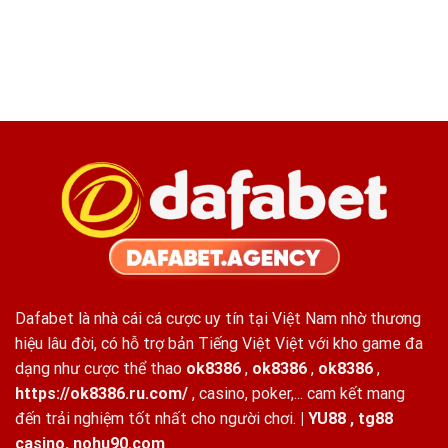
Dafabet
là nhà cái cá cược uy tín tại Việt Nam nhờ thương
hiệu lâu đời, có hỗ trợ bản Tiếng Việt Việt với kho game
đa
dạng như cược thể thao
ok8386
,
ok8386
,
ok8386
,
https://ok8386.ru.com/
, casino, poker,... cam kết mang
đến trải nghiệm tốt nhất cho người chơi.
|
YU88
,
tg88
casino
,
nohu90.com