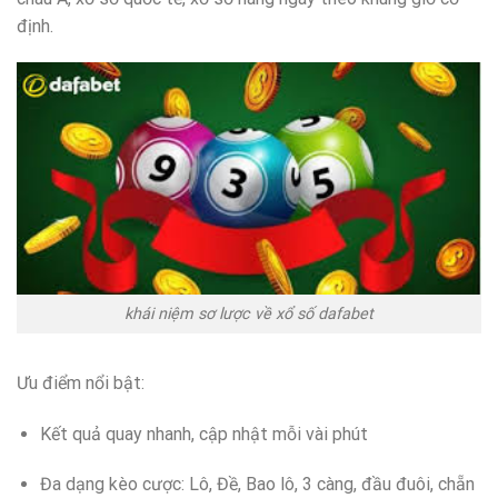
định.
khái niệm sơ lược về xổ số dafabet
Ưu điểm nổi bật:
Kết quả quay nhanh, cập nhật mỗi vài phút
Đa dạng kèo cược: Lô, Đề, Bao lô, 3 càng, đầu đuôi, chẵn