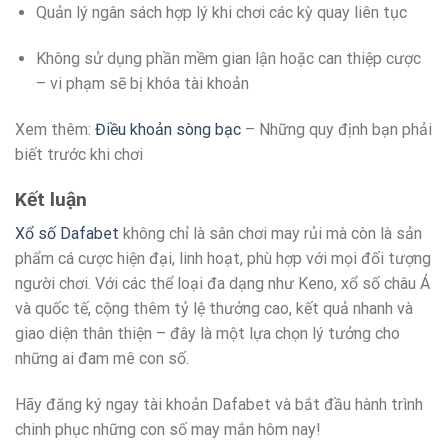
Quản lý ngân sách hợp lý khi chơi các kỳ quay liên tục
Không sử dụng phần mềm gian lận hoặc can thiệp cược
– vi phạm sẽ bị khóa tài khoản
Xem thêm:
Điều khoản sòng bạc
– Những quy định bạn phải
biết trước khi chơi
Kết luận
Xổ số Dafabet
không chỉ là sân chơi may rủi mà còn là sản
phẩm cá cược hiện đại, linh hoạt, phù hợp với mọi đối tượng
người chơi. Với các thể loại đa dạng như Keno, xổ số châu Á
và quốc tế, cộng thêm tỷ lệ thưởng cao, kết quả nhanh và
giao diện thân thiện – đây là một lựa chọn lý tưởng cho
những ai đam mê con số.
Hãy đăng ký ngay tài khoản Dafabet và bắt đầu hành trình
chinh phục những con số may mắn hôm nay!