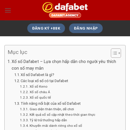
Bỏ
qua
nội
dung
ĐĂNG KÝ +88K
ĐĂNG NHẬP
Mục lục
Xổ số Dafabet – Lựa chọn hấp dẫn cho người yêu thích
con số may mắn
Xổ số Dafabet là gì?
Các loại xổ số có tại Dafabet
Xổ số Keno
Xổ số châu Á
Xổ số quốc tế
Tính năng nổi bật của xổ số Dafabet
Giao diện thân thiện, dễ chơi
Kết quả xổ số cập nhật theo thời gian thực
Tỷ lệ trả thưởng hấp dẫn
Khuyến mãi dành riêng cho xổ số