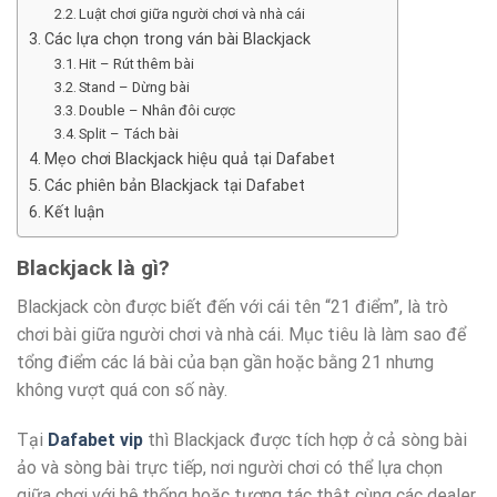
Luật chơi giữa người chơi và nhà cái
Các lựa chọn trong ván bài Blackjack
Hit – Rút thêm bài
Stand – Dừng bài
Double – Nhân đôi cược
Split – Tách bài
Mẹo chơi Blackjack hiệu quả tại Dafabet
Các phiên bản Blackjack tại Dafabet
Kết luận
Blackjack là gì?
Blackjack còn được biết đến với cái tên “21 điểm”, là trò
chơi bài giữa người chơi và nhà cái. Mục tiêu là làm sao để
tổng điểm các lá bài của bạn gần hoặc bằng 21 nhưng
không vượt quá con số này.
Tại
Dafabet vip
thì Blackjack được tích hợp ở cả sòng bài
ảo và sòng bài trực tiếp, nơi người chơi có thể lựa chọn
giữa chơi với hệ thống hoặc tương tác thật cùng các dealer