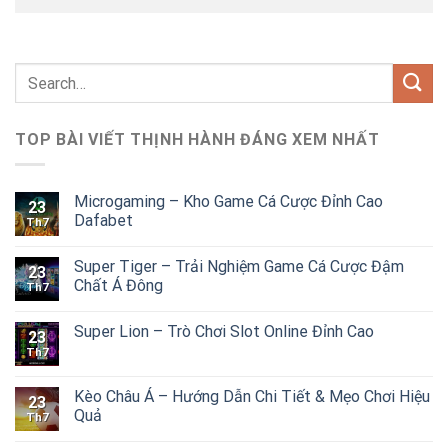
TOP BÀI VIẾT THỊNH HÀNH ĐÁNG XEM NHẤT
Microgaming – Kho Game Cá Cược Đỉnh Cao
23
Dafabet
Th7
Super Tiger – Trải Nghiệm Game Cá Cược Đậm
23
Chất Á Đông
Th7
Super Lion – Trò Chơi Slot Online Đỉnh Cao
23
Th7
Kèo Châu Á – Hướng Dẫn Chi Tiết & Mẹo Chơi Hiệu
23
Quả
Th7