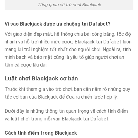
Tổng quan về trò chơi Blackjack
Vì sao Blackjack được ưa chuộng tại Dafabet?
Với giao diện đẹp mắt, hệ thống chia bài công bằng, tốc độ
nhanh và hỗ trợ nhiều mức cược, Blackjack tại Dafabet luôn
mang lại trải nghiệm tốt nhất cho người chơi. Ngoài ra, tính
minh bạch và bảo mật cũng là yếu tố giúp người chơi an
tâm cá cược lâu dài.
Luật chơi Blackjack cơ bản
Trước khi tham gia vào trò chơi, bạn cần nắm rõ những quy
tắc cơ bản của Blackjack để đưa ra chiến lược hợp lý.
Dưới đây là những thông tin quan trọng về cách tính điểm
và luật chơi trong mỗi ván Blackjack tại Dafabet.
Cách tính điểm trong Blackjack