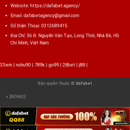
Website:
https://dafabet.agency/
Email:
dafabetagency@gmail.com
Số Điện Thoại:
0312689415
Địa Chỉ:
36 Đ. Nguyễn Văn Tạo, Long Thới, Nhà Bè, Hồ
Chí Minh, Việt Nam
33win
|
nohu90
|
789k
|
go99
|
28bet
|
j88
|
Bản quyền thuộc ©
dafabet
× [ĐÓNG]